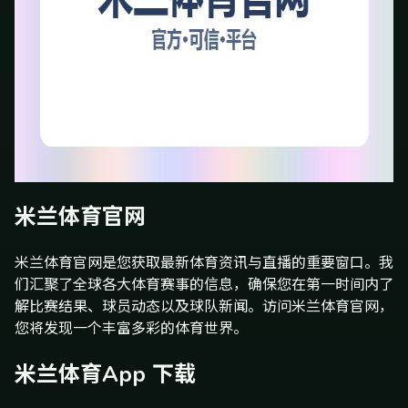
米兰体育官网
米兰体育官网是您获取最新体育资讯与直播的重要窗口。我
们汇聚了全球各大体育赛事的信息，确保您在第一时间内了
解比赛结果、球员动态以及球队新闻。访问米兰体育官网，
您将发现一个丰富多彩的体育世界。
米兰体育App 下载