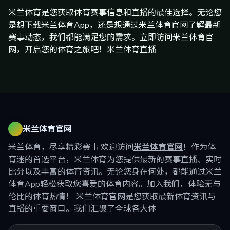
米兰体育是您获取体育赛事信息和直播的最佳选择。无论您
是想下载米兰体育App，还是想通过米兰体育官网了解最新
赛事动态，我们都能满足您的需求。立即访问米兰体育官
网，开启您的体育之旅吧！
米兰体育直播
米兰体育官网
米兰体育，尽享精彩赛事 欢迎访问
米兰体育官网
！作为体
育迷的首选平台，米兰体育为您提供最新的赛事直播、实时
比分以及丰富的体育资讯。无论您身在何处，都能通过米兰
体育App轻松获取您喜爱的体育内容。加入我们，体验无与
伦比的体育热情！ 米兰体育官网是您获取最新体育资讯与
直播的重要窗口。我们汇聚了全球各大体