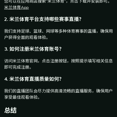
您可以在应用商店搜索“米兰体育”，点击下载并安装即可。
米兰体育App
2. 米兰体育平台支持哪些赛事直播？
我们支持足球、篮球、网球等多种体育赛事的直播，确保用
户获得全面的观看体验。
3. 如何注册米兰体育账号？
访问米兰体育官网，点击注册按钮，按照提示填写相关信息
即可完成注册。
4. 米兰体育直播质量如何？
我们的直播团队会尽力提供高清流畅的直播服务，确保用户
享受最佳观看体验。
总结