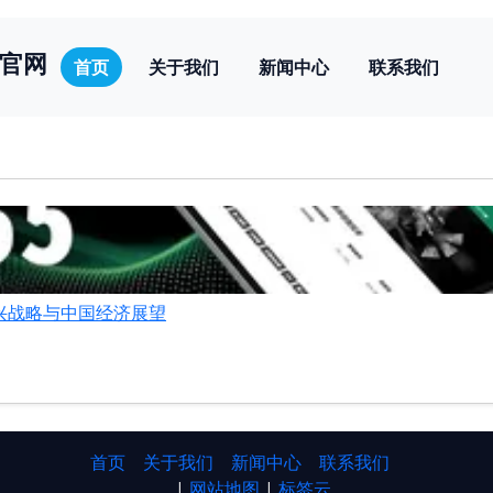
官网
首页
关于我们
新闻中心
联系我们
振兴战略与中国经济展望
首页
关于我们
新闻中心
联系我们
|
网站地图
|
标签云