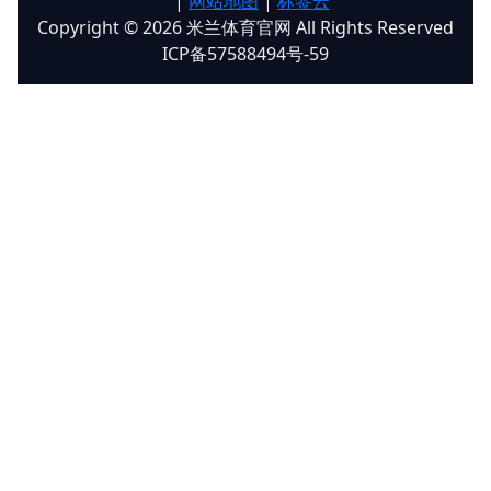
|
网站地图
|
标签云
Copyright © 2026 米兰体育官网 All Rights Reserved
ICP备57588494号-59