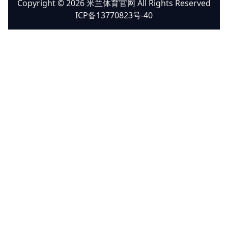
Copyright © 2026 米兰体育官网 All Rights Reserved
ICP备13770823号-40