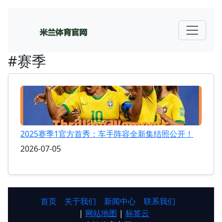
#赛季
2025赛季1官方首秀：车手阵容全新集结照公开！
2026-07-05
首页
关于我们
新闻中心
联系我们
|
网站地图
|
标签云