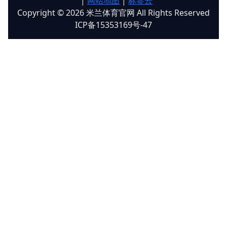
|
网站地图
|
标签云
Copyright © 2026 米兰体育官网 All Rights Reserved
ICP备15353169号-47