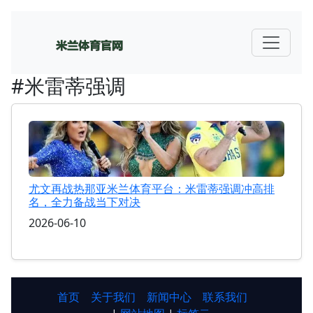
#米雷蒂强调
尤文再战热那亚米兰体育平台：米雷蒂强调冲高排
名，全力备战当下对决
2026-06-10
首页
关于我们
新闻中心
联系我们