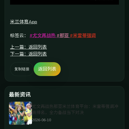
米兰体育App
标签云：
#尤文再战热
#那亚
#米雷蒂强调
上一篇：返回列表
下一篇：返回列表
返回列表
复制链接
最新资讯
尤文再战热那亚米兰体育平台：米雷蒂强调冲
高排名，全力备战当下对决
2026-06-10