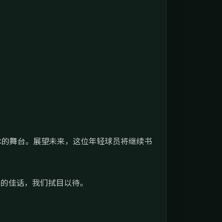
术的舞台。展望未来，这位年轻球员将继续书
样的佳话，我们拭目以待。