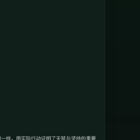
们一样，用实际行动证明了天赋与坚持的重要