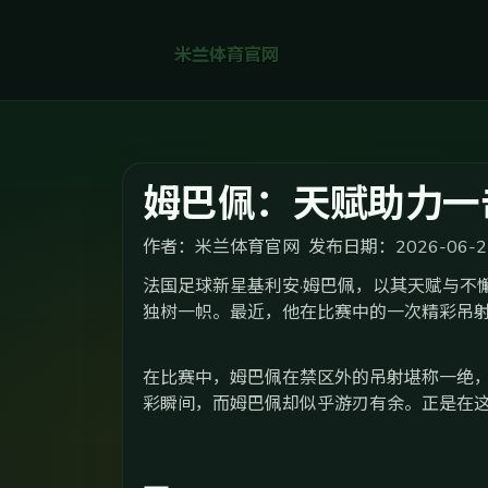
姆巴佩：天赋助力一
作者：米兰体育官网 发布日期：2026-06-2
法国足球新星基利安·姆巴佩，以其天赋与不
独树一帜。最近，他在比赛中的一次精彩吊射
在比赛中，姆巴佩在禁区外的吊射堪称一绝
彩瞬间，而姆巴佩却似乎游刃有余。正是在