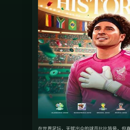
在世界足坛，天赋出众的球员比比皆是，但