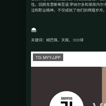
性。回顾克里斯蒂亚诺·罗纳尔多和莱昂内尔
注和职业精神，不仅成就了他们的辉煌岁月
🌨️
关键词：姆巴佩、天赋、300球