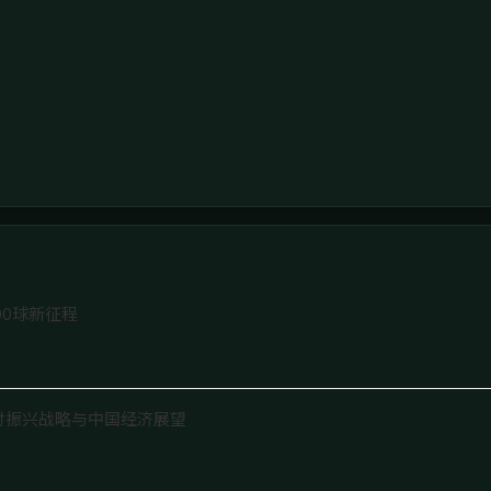
00球新征程
村振兴战略与中国经济展望