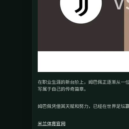
在职业生涯的新台阶上，姆巴佩正逐渐从一
写属于自己的传奇篇章。
姆巴佩凭借其天赋和努力，已经在世界足坛赢
米兰体育官网