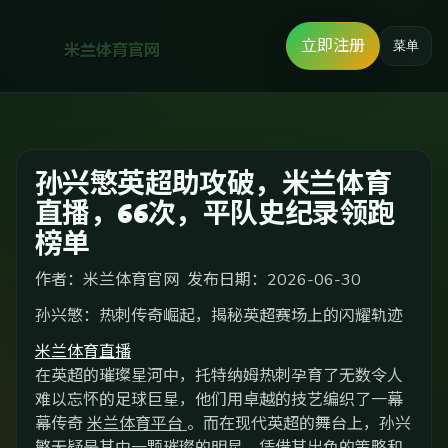
立即注册
菜单
孙兴慜英超助攻破，米兰体育
直播，66次，平队史纪录领跑
榜单
作者：米兰体育官网 发布日期：2026-06-30
孙兴慜：热刺传奇崛起，揭秘英超赛场上的闪耀轨迹
米兰体育直播
在英超的璀璨星河中，托特纳姆热刺孕育了无数令人
难以忘怀的足球巨星，他们用卓越的技艺编织了一幕
幕传奇
米兰体育平台
。而在现代英超的舞台上，孙兴