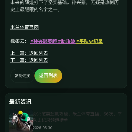
未来的辉煌打下了坚实基础。孙兴慜，无疑是热刺历
史上最耀眼的名字之一。
米兰体育官网
标签云：
#孙兴慜英超
#助攻破
#平队史纪录
上一篇：返回列表
下一篇：返回列表
返回列表
复制链接
最新资讯
孙兴慜英超助攻破，米兰体育直播，66次，平
队史纪录领跑榜单
2026-06-30