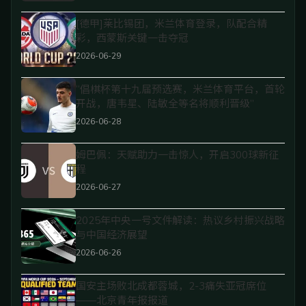
[德甲]莱比锡团，米兰体育登录，队配合精
彩，西蒙斯关键一击夺冠
2026-06-29
“倡棋杯第十九届预选赛，米兰体育平台，首轮
开战，唐韦星、陆敏全等名将顺利晋级”
2026-06-28
姆巴佩：天赋助力一击惊人，开启300球新征
程
2026-06-27
2025年中央一号文件解读：热议乡村振兴战略
与中国经济展望
2026-06-26
国安主场败北成都蓉城，2-3痛失亚冠席位
——北京青年报报道